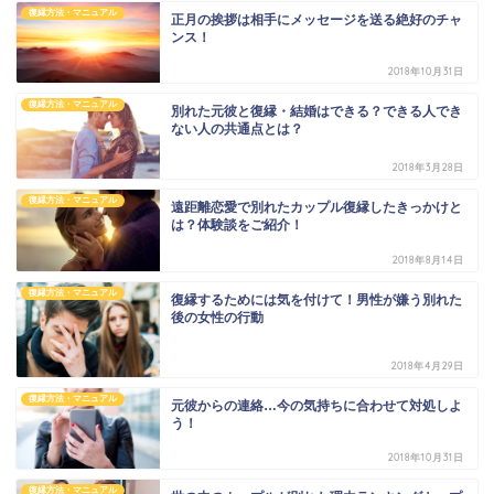
復縁方法・マニュアル
正月の挨拶は相手にメッセージを送る絶好のチャ
ンス！
2018年10月31日
復縁方法・マニュアル
別れた元彼と復縁・結婚はできる？できる人でき
ない人の共通点とは？
2018年3月28日
復縁方法・マニュアル
遠距離恋愛で別れたカップル復縁したきっかけと
は？体験談をご紹介！
2018年8月14日
復縁方法・マニュアル
復縁するためには気を付けて！男性が嫌う別れた
後の女性の行動
2018年4月29日
復縁方法・マニュアル
元彼からの連絡…今の気持ちに合わせて対処しよ
う！
2018年10月31日
復縁方法・マニュアル