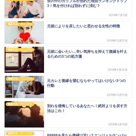
世の中のカップルが別れた理由ランキングトップ
3！気を付ければ別れずに済む？
2018年7月5日
復縁方法・マニュアル
元彼によりを戻したいと思わせる女性の特徴
2018年10月31日
復縁方法・マニュアル
元彼に会いたい…辛い気持ちを抑えて復縁を叶え
るための3つの処方箋
2018年4月26日
復縁方法・マニュアル
元カレと復縁を望むならやってはいけない3つの
行動
2018年10月31日
復縁方法・マニュアル
別れを後悔しているあなたへ！絶対よりを戻す方
法はこれ！
2018年6月18日
復縁方法・マニュアル
88888を見たら復縁は近い？エンジェルナンバー