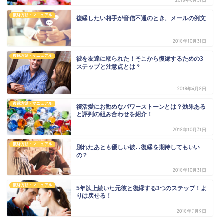
2018年8月31日
復縁方法・マニュアル
復縁したい相手が音信不通のとき、メールの例文
2018年10月31日
復縁方法・マニュアル
彼を友達に取られた！そこから復縁するための3
ステップと注意点とは？
2018年6月8日
復縁方法・マニュアル
復活愛にお勧めなパワーストーンとは？効果ある
と評判の組み合わせを紹介！
2018年10月31日
復縁方法・マニュアル
別れたあとも優しい彼…復縁を期待してもいい
の？
2018年10月31日
復縁方法・マニュアル
5年以上続いた元彼と復縁する3つのステップ！よ
りは戻せる！
2018年7月9日