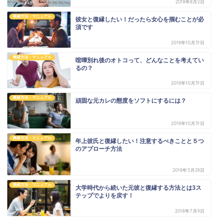
2018年8月2日
復縁方法・マニュアル
彼女と復縁したい！だったら女心を掴むことが必
須です
2018年10月31日
復縁方法・マニュアル
喧嘩別れ後のオトコって、どんなことを考えてい
るの？
2018年10月31日
復縁方法・マニュアル
頑固な元カレの態度をソフトにするには？
2018年10月31日
復縁方法・マニュアル
年上彼氏と復縁したい！注意するべきことと５つ
のアプローチ方法
2018年5月28日
復縁方法・マニュアル
大学時代から続いた元彼と復縁する方法とは3ス
テップでよりを戻す！
2018年7月9日