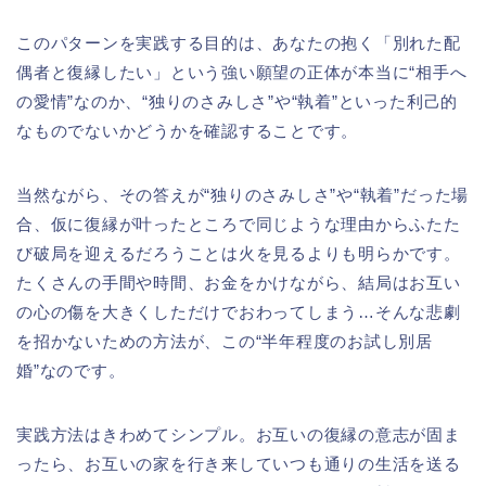
このパターンを実践する目的は、あなたの抱く「別れた配
偶者と復縁したい」という強い願望の正体が本当に“相手へ
の愛情”なのか、“独りのさみしさ”や“執着”といった利己的
なものでないかどうかを確認することです。
当然ながら、その答えが“独りのさみしさ”や“執着”だった場
合、仮に復縁が叶ったところで同じような理由からふたた
び破局を迎えるだろうことは火を見るよりも明らかです。
たくさんの手間や時間、お金をかけながら、結局はお互い
の心の傷を大きくしただけでおわってしまう…そんな悲劇
を招かないための方法が、この“半年程度のお試し別居
婚”なのです。
実践方法はきわめてシンプル。お互いの復縁の意志が固ま
ったら、お互いの家を行き来していつも通りの生活を送る