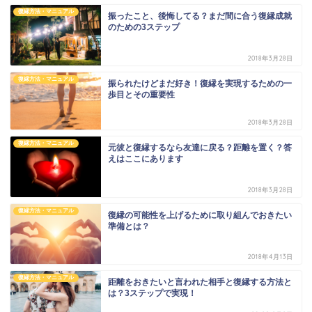
復縁方法・マニュアル
振ったこと、後悔してる？まだ間に合う復縁成就
のための3ステップ
2018年3月28日
復縁方法・マニュアル
振られたけどまだ好き！復縁を実現するための一
歩目とその重要性
2018年3月28日
復縁方法・マニュアル
元彼と復縁するなら友達に戻る？距離を置く？答
えはここにあります
2018年3月28日
復縁方法・マニュアル
復縁の可能性を上げるために取り組んでおきたい
準備とは？
2018年4月13日
復縁方法・マニュアル
距離をおきたいと言われた相手と復縁する方法と
は？3ステップで実現！