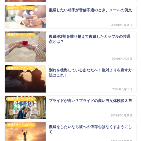
復縁方法・マニュアル
復縁したい相手が音信不通のとき、メールの例文
2018年10月31日
復縁方法・マニュアル
復縁率2割を乗り越えて復縁したカップルの共通
点とは？
2018年4月22日
復縁方法・マニュアル
別れを後悔しているあなたへ！絶対よりを戻す方
法はこれ！
2018年6月18日
復縁方法・マニュアル
プライドが高い？プライドの高い男女体験談３選
2018年10月31日
復縁方法・マニュアル
復縁をしたいなら彼への依存心はなくすようにし
て