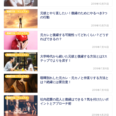
2018年10月31日
復縁方法・マニュアル
元彼とやり直したい！復縁のためにやるべき3つ
の行動
2018年10月31日
復縁方法・マニュアル
元カレと復縁する可能性ってどれくらい？どうす
ればできるの？
2018年7月16日
復縁方法・マニュアル
大学時代から続いた元彼と復縁する方法とは3ス
テップでよりを戻す！
2018年7月9日
復縁方法・マニュアル
喧嘩別れした元カレ・元カノと仲直りする方法と
は？絶縁には要注意！
2018年7月18日
復縁方法・マニュアル
社内恋愛の恋人と復縁はできる？気を付けたいポ
イントとアプローチ術
2018年4月29日