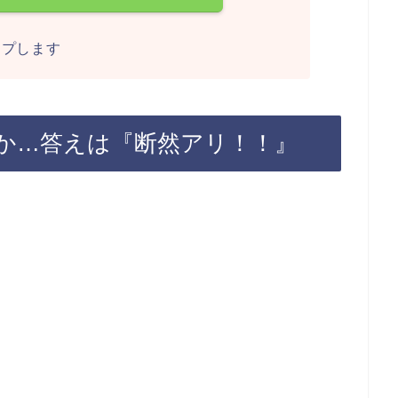
ンプします
か…答えは『断然アリ！！』