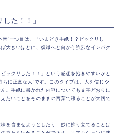
リした！！」
本音”一つ目は、「いまどき手紙！？ビックリし
れば大きいほどに、復縁へと向かう強烈なインパク
？ビックリした！！」という感想を抱きやすいかと
持ちに正直な人”です。このタイプは、人を信じや
せん。手紙に書かれた内容についても文字どおりに
伝えたいことをそのままの言葉で綴ることが大切で
意味を含ませようとしたり、妙に飾り立てることは
たの真意をはかることができず、リアクションに迷