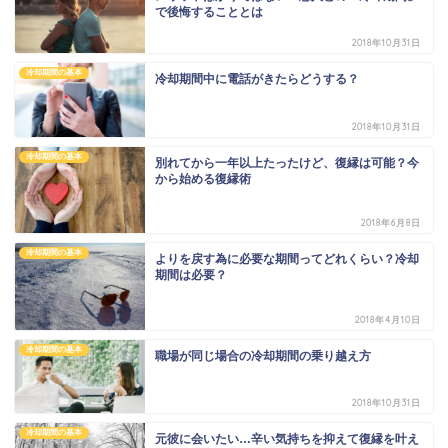
で後悔することとは
2018年10月31日
冷却期間の基本
冷却期間中に電話がきたらどうする？
2018年10月31日
冷却期間の基本
別れてから一年以上たったけど、復縁は可能？今
から始める復縁術
2018年6月8日
冷却期間の基本
よりを戻す為に必要な期間ってどれくらい？冷却
期間は必要？
2018年4月10日
冷却期間の基本
職場が同じ場合の冷却期間の乗り越え方
2018年10月31日
冷却期間の基本
元彼に会いたい…辛い気持ちを抑えて復縁を叶え